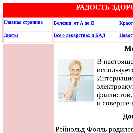
РАДОСТЬ ЗДОР
Главная страница
Болезни: от А до Я
Красо
Диеты
Все о лекарствах и БАД
Новос
Ме
В настояще
использует
Интернаци
электроаку
фоллистов,
и совершен
До
Рейнольд Фолль родился 