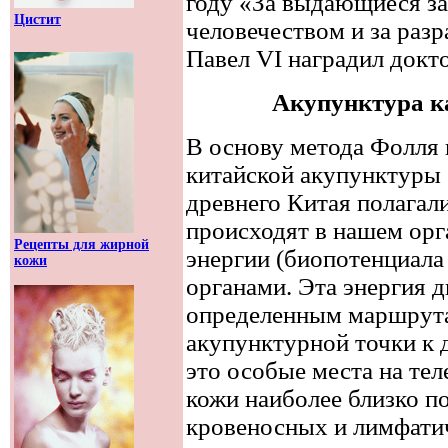
году «За выдающиеся з
Цистит
человечеством и за разр
Павел VI наградил докт
Акупунктура к
В основу метода Фолля
китайской акупунктуры 
древнего Китая полагал
происходят в нашем орг
Рецепты для жирной
энергии (биопотенциала
кожи
органами. Эта энергия д
определенным маршрута
акупунктурной точки к 
это особые места на тел
кожи наиболее близко п
кровеносных и лимфати