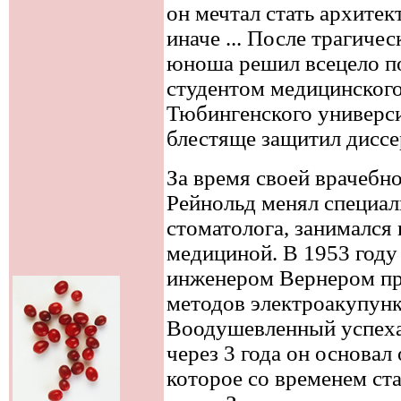
он мечтал стать архитек
иначе ... После трагиче
юноша решил всецело по
студентом медицинского
Тюбингенского универси
блестяще защитил дисс
За время своей врачебн
Рейнольд менял специал
стоматолога, занимался
медициной. В 1953 году
инженером Вернером пр
методов электроакупунк
Воодушевленный успеха
через 3 года он основа
которое со временем ст