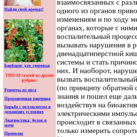
взаимосвязанных с раз
одного из органов прив
Найди свой аромат!
изменениям и по ходу ме
органах, которые с ними
воспалительный процесс
вызывать нарушения в р
двенадцатиперстной киш
системы и стать причин
Барбарис для здоровья
них. И наоборот, наруш
ТОП-10 статей из других
вызвать воспалительный п
рубрик:
(по принципу обратной с
Рецепты из овса
знания и пошел еще даль
Пророщенная пшеница
воздействуя на биоакти
Борьба с целлюлитом в
электрическими импульс
домашних условиях
происходит в связанных
Диагностика: белок в
моче
только измерить сопроти
Прополис