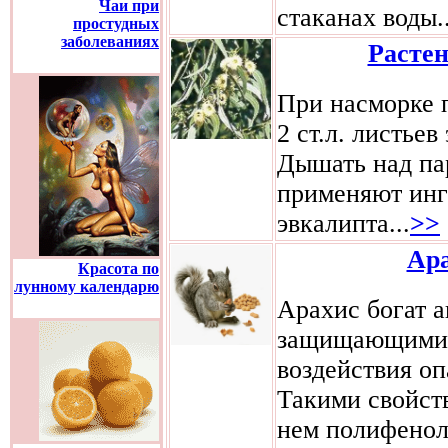
Чаи при
стаканах воды..
простудных
заболеваниях
Растен
При насморке 
2 ст.л. листьев
Дышать над па
применяют инг
эвкалипта...
>>
Ара
Красота по
лунному календарю
Арахис богат 
защищающими к
воздействия о
Такими свойст
нем полифенол