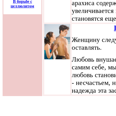
арахиса содер
В борьбе с
целлюлитом
увеличивается 
становятся еще
Женщину следу
оставлять.
Любовь внушае
самим себе, мы
любовь станов
- несчастьем,
надежда эта зас