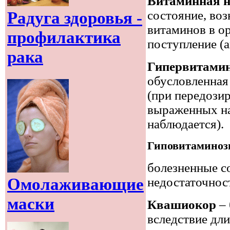
Витаминная н
Радуга здоровья -
состояние, воз
витаминов в о
профилактика
поступление (
рака
Гипервитами
обусловленная
(при передози
выраженных н
наблюдается).
Гиповитамино
болезненные с
Омолаживающие
недостаточнос
маски
Квашиокор
–
вследствие дли