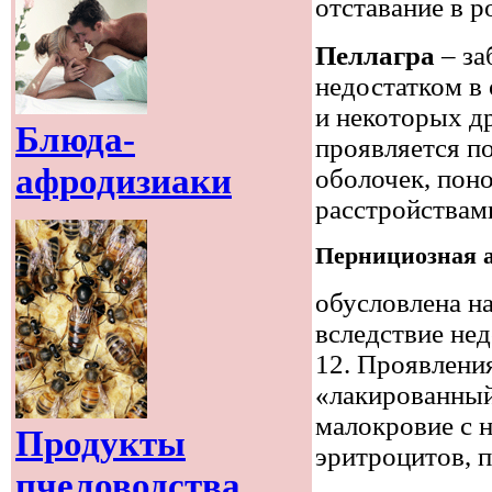
отставание в ро
Пеллагра
– за
недостатком в
и некоторых д
Блюда-
проявляется п
афродизиаки
оболочек, пон
расстройствам
Пернициозная 
обусловлена н
вследствие нед
12. Проявления
«лакированный
малокровие с 
Продукты
эритроцитов, 
пчеловодства