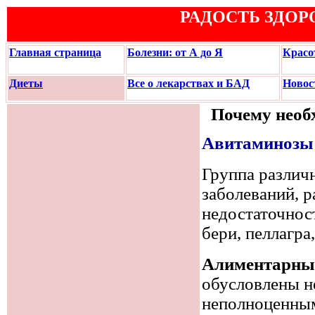
РАДОСТЬ ЗДОР
Главная страница
Болезни: от А до Я
Красо
Диеты
Все о лекарствах и БАД
Новос
Почему необ
Авитаминозы
Группа различ
заболеваний, 
недостаточнос
бери, пеллагра,
Алиментарные
обусловлены н
неполноценны