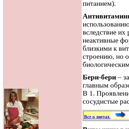
питанием).
Антивитами
использованию
вследствие их 
неактивные фо
близкими к ви
строению, но
биологическим
Бери-бери
– з
главным образ
В 1. Проявлени
сосудистые рас
Все о диетах