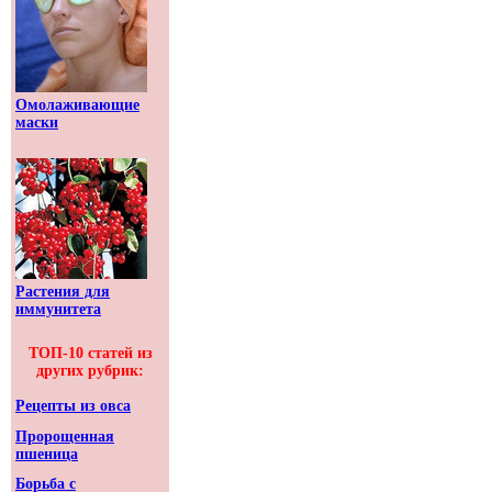
Омолаживающие
маски
Растения для
иммунитета
ТОП-10 статей из
других рубрик:
Рецепты из овса
Пророщенная
пшеница
Борьба с