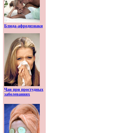
Блюда-афродизиаки
Чаи при простудных
заболеваниях