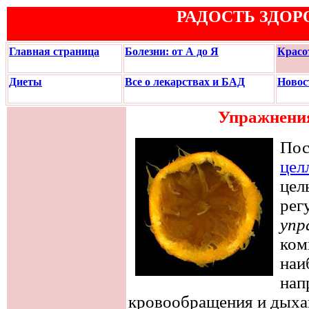
РАДОСТЬ ЗДОР
Главная страница
Болезни: от А до Я
Красо
Диеты
Все о лекарствах и БАД
Новос
Упражнени
Пос
цел
цел
рег
упр
ком
наи
нап
кровообращения и дыха