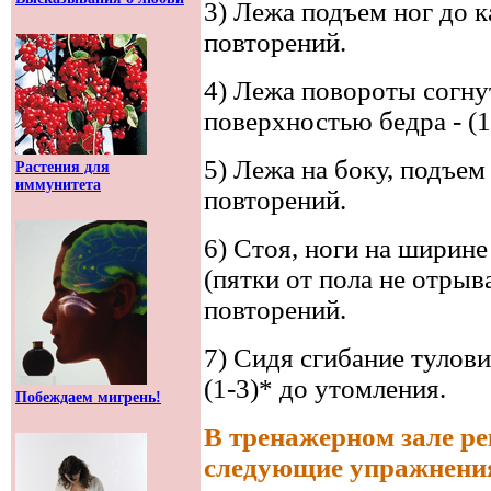
3) Лежа подъем ног до к
повторений.
4) Лежа повороты согну
поверхностью бедра - (1
5) Лежа на боку, подъем 
Растения для
иммунитета
повторений.
6) Стоя, ноги на ширине
(пятки от пола не отрыва
повторений.
7) Сидя сгибание тулови
(1-3)* до утомления.
Побеждаем мигрень!
В тренажерном зале р
следующие упражнени