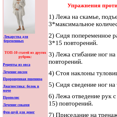
Упражнения против
1) Лежа на скамье, подъ
3*максимальное количес
2) Сидя попеременное ра
Лекарства для
беременных
3*15 повторений.
ТОП-10 статей из других
3) Лежа сгибание ног на
рубрик:
повторений.
Рецепты из овса
4) Стоя наклоны туловищ
Лечение овсом
Пророщенная пшеница
5) Сидя сведение ног на
Диагностика: белок в
моче
6) Лежа отведение рук с
Прополис
15) повторений.
Лечение соками
Фен-шуй для денег
7) Приседание на тренаж