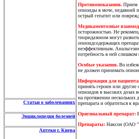
Противопоказания.
Прием о
опиоиды в моче, недавний 
острый гепатит или повреж
Медикаментозные взаимод
осторожностью. Не рекомен
тиоридазином могут развит
опиоидсодержащих препарат
неэффективным. Анальгезию
потребность в ней слишком 
Особые указания.
Во избеж
не должен принимать опиои
Информация для пациента
принять героин или другие 
опиоидов в высоких дозах в
на протяжении нескольких 
Статьи о заболеваниях
препарата и обратиться к вра
Оригинальный препарат:
Энциклопедия болезней
Препараты:
Наксон (ОАО "
Аптеки г. Киева