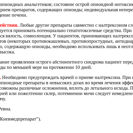
пиоидных анальгетиков; состояние острой опиоидной интоксик
прием препаратов, содержащих опиоиды; индивидуальная непере
дение печени.
ействия.
Любые другие препараты савместно с налтрексоном сле
дуется принимать потенциально гепатотоксичные средства. При
ься вялость, сомноленция. У пациентов, принимающих налтрекс
ов (некоторых противокашлевых, противопростудных, антидиар
, содержащую опиоиды, необходимо использовать лишь в неотл
высока.
ание проявления острого абстинентного синдрома пациент пере
ды по меньшей мере на протяжении 10 дней.
.
Необходимо предупреждать врачей о приеме налтрексона. При 
опиоидные препараты в невысоких дозах во время лечения эффект
озможны различные осложнения, вплоть до летального исхода. 
дней или пожелтении склер, потемнении мочи следует немедлен
чу.
Ревиа.
Киевмедпрепарат").