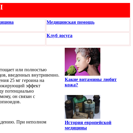
Ы
дицина
Медицинская помощь
Клуб досуга
стощает или полностью
дов, введенных внутривенно.
Какие витамины любит
ния 25 мг героина на
кожа?
 Блокирующий эффект
аду потенциально
ому, он связан с
опиоидов.
ждению. При неполном
История европейской
медицины