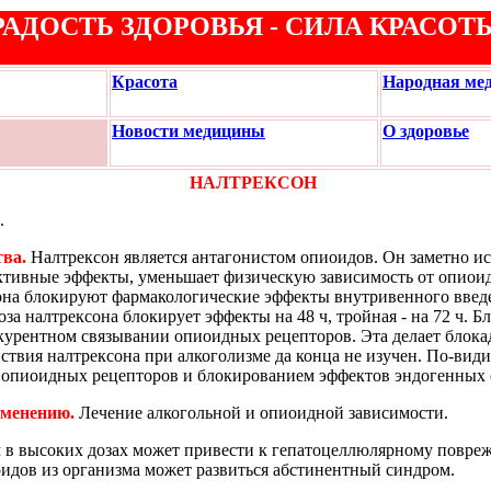
РАДОСТЬ ЗДОРОВЬЯ - СИЛА КРАСОТ
Красота
Народная ме
Новости медицины
О здоровье
НАЛТРЕКСОН
.
ва.
Налтрексон является антагонистом опиоидов. Он заметно и
ективные эффекты, уменьшает физическую зависимость от опиои
она блокируют фармакологические эффекты внутривенного введе
оза налтрексона блокирует эффекты на 48 ч, тройная - на 72 ч.
нкурентном связывании опиоидных рецепторов. Эта делает блок
твия налтрексона при алкоголизме да конца не изучен. По-видим
опиоидных рецепторов и блокированием эффектов эндогенных 
именению.
Лечение алкогольной и опиоидной зависимости.
в высоких дозах может привести к гепатоцеллюлярному повре
идов из организма может развиться абстинентный синдром.