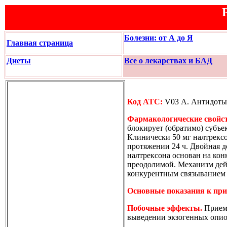
Болезни: от А до Я
Главная страница
Диеты
Все о лекарствах и БАД
Код АТС:
V03 А. Антидоты
Фармакологические свойст
блокирует (обратимо) субъ
Клинически 50 мг налтрекс
протяжении 24 ч. Двойная д
налтрексона основан на ко
преодолимой. Механизм дейс
конкурентным связыванием 
Основные показания к пр
Побочные эффекты.
Прием 
выведении экзогенных опио