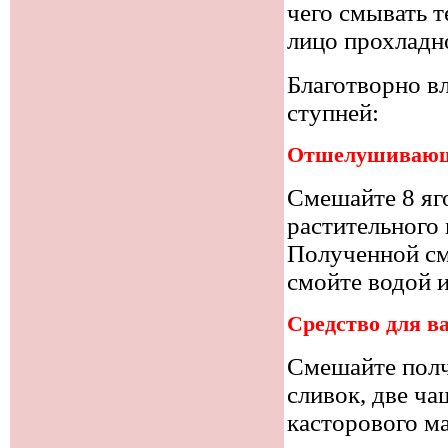
чего смывать т
лицо прохладн
Благотворно вл
ступней:
Отшелушивающа
Смешайте 8 яг
растительного 
Полученной см
смойте водой и
Средство для в
Смешайте полч
сливок, две ч
касторового м