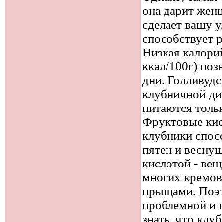
она дарит жен
сделает вашу у
способствует 
Низкая калори
ккал/100г) поз
дни. Голливуд
клубничной дие
питаются тольк
Фруктовые кис
клубники спос
пятен и весну
кислотой - вещ
многих кремов
прыщами. Поэт
проблемной и 
знать, что клу