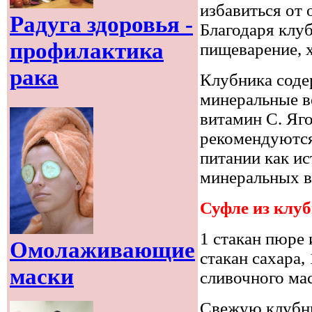
избавиться от 
Радуга здоровья -
Благодаря клуб
профилактика
пищеварение, 
рака
Клубника соде
минеральные в
витамин С. Яг
рекомендуются
питании как и
минеральных в
Суфле из клу
1 стакан пюре 
Омолаживающие
стакан сахара, 
маски
сливочного мас
Свежую клубни