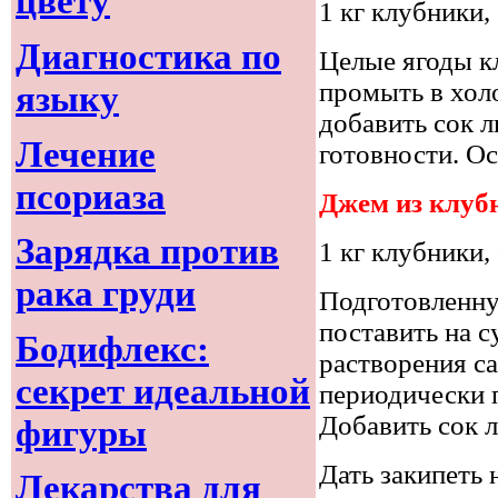
цвету
1 кг клубники, 
Диагностика по
Целые ягоды к
промыть в хол
языку
добавить сок л
Лечение
готовности. Ос
псориаза
Джем из клуб
Зарядка против
1 кг клубники, 
рака груди
Подготовленну
поставить на с
Бодифлекс:
растворения са
секрет идеальной
периодически 
Добавить сок 
фигуры
Дать закипеть 
Лекарства для