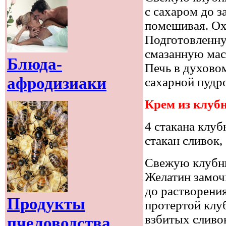
с сахаром до з
помешивая. Ох
Подготовленну
смазанную мас
Блюда-
Печь в духово
афродизиаки
сахарной пудро
Крем из клуб
4 стакана клуб
стакан сливок, 
Свежую клубни
Желатин замочи
до растворения
Продукты
протертой клуб
взбитых сливок
пчеловодства