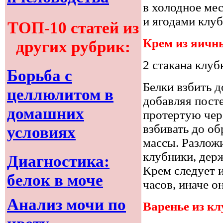
в холодное ме
и ягодами клуб
ТОП-10 статей из
Крем из яичн
других рубрик:
2 стакана клубн
Борьба с
Белки взбить д
целлюлитом в
добавляя посте
домашних
протертую чер
взбивать до о
условиях
массы. Разложи
клубники, держ
Диагностика:
Крем следует и
белок в моче
часов, иначе он
Анализ мочи по
Варенье из к