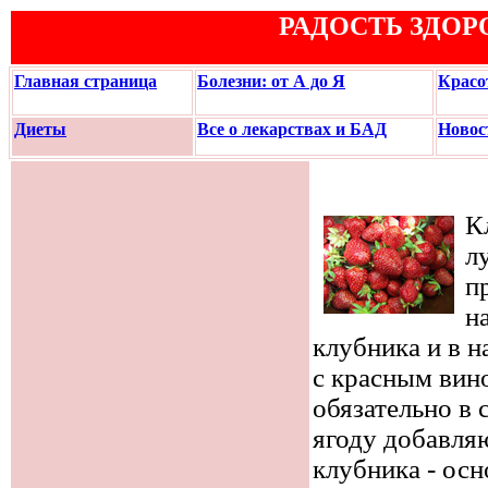
РАДОСТЬ ЗДОР
Главная страница
Болезни: от А до Я
Красо
Диеты
Все о лекарствах и БАД
Новос
К
л
п
н
клубника и в 
с красным вин
обязательно в 
ягоду добавляю
клубника - осн