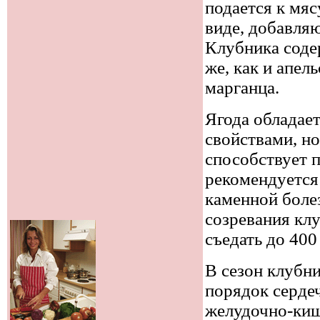
подается к мяс
виде, добавляю
Клубника соде
же, как и апел
марганца.
Ягода обладае
свойствами, н
способствует 
рекомендуется
каменной болез
созревания кл
съедать до 400
В сезон клубн
порядок серде
желудочно-кише