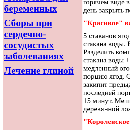
горячем виде в
беременных
день закрыть п
Сборы при
"Красивое" в
сердечно-
5 стаканов яго
сосудистых
стакана воды. 
Разделить комп
заболеваниях
стакана воды +
медленный огон
Лечение глиной
порцию ягод. 
закипит преды
последней пор
15 минут. Меша
деревянной ло
"Королевское