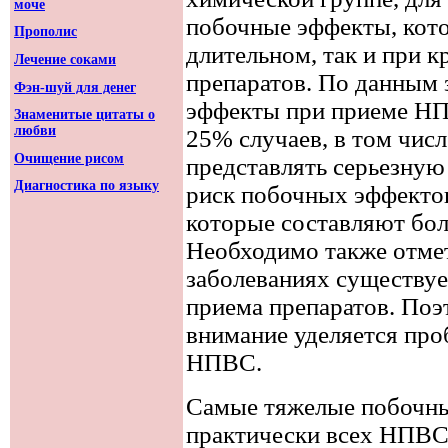
моче
побочные эффекты, кото
Прополис
длительном, так и при 
Лечение соками
препаратов. По данным
Фэн-шуй для денег
эффекты при приеме НП
Знаменитые цитаты о
любви
25% случаев, в том чис
Очищение рисом
представлять серьезную
Диагностика по языку
риск побочных эффектов
которые составляют бо
Необходимо также отмет
заболеваниях существуе
приема препаратов. Поэ
внимание уделяется про
НПВС.
Самые тяжелые побочны
практически всех НПВС