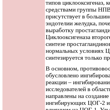
типов циклооксигеназ, 
средствами группы НПВ
присутствует в большинс
эндотелии желудка, поч
выработку простагланд
Циклооксигеназа второг
синтезе простагландино
нормальных условиях ЦО
синтезируется только п
В основном, противово
обусловлено ингибиров
реакции – ингибирован
исследователей в облас
направлены на создание
ингибирующих ЦОГ-2 и
влиянием на ЦОГ-1. Уль