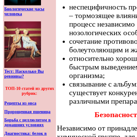
неспецифичность пр
Биологические часы
– тормозящее влиян
человека
процесс независимо 
нозологических осо
сочетание противово
болеутоляющим и ж
относительно хороша
быстрым выведение
Тест: Насколько Вы
организма;
ревнивы?
связывание с альбу
ТОП-10 статей из других
существует конкуре
рубрик:
различными препара
Рецепты из овса
Пророщенная пшеница
Безопаснос
Борьба с целлюлитом в
домашних условиях
Независимо от принадл
Диагностика: белок в
химической группе, для