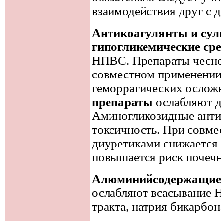
взаимодействия друг с 
Антикоагулянты и су
гипогликемические ср
НПВС. Препараты чеснок
совместном применении
геморрагических ослож
препараты
ослабляют 
Аминогликозидные анти
токсичность. При совм
диуретиками снижается 
повышается риск почечн
Алюминийсодержащие 
ослабляют всасывание 
тракта, натрия бикарбон