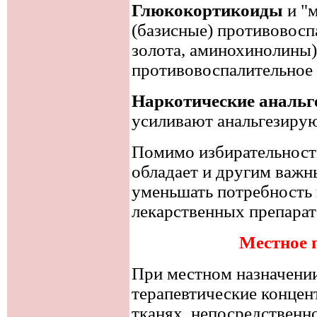
Глюкокортикоиды
и "
(базисные) противовосп
золота, аминохинолины
противовоспалительное
Наркотические анальг
усиливают анальгезир
Помимо избирательности
обладает и другим важн
уменьшать потребность 
лекарственных препарат
Местное 
При местном назначени
терапевтические концен
тканях, непосредственно