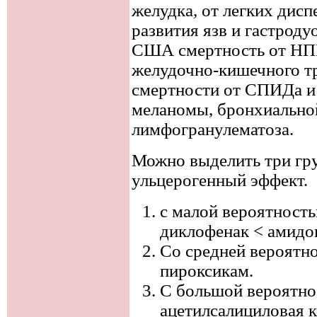
желудка, от легких дисп
развития язв и гастрод
США смертность от НП
желудочно-кишечного тр
смертности от СПИДа и
меланомы, бронхиальной
лимфогранулематоза.
Можно выделить три гр
ульцерогенный эффект.
с малой вероятность
диклофенак < амидо
Со средней вероятно
пироксикам.
С большой вероятно
ацетилсалициловая к