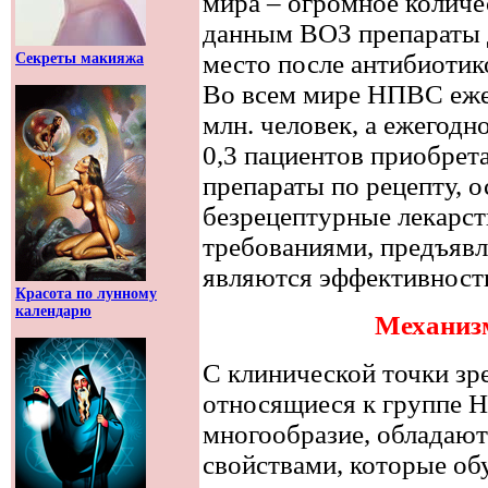
мира – огромное колич
данным ВОЗ препараты 
место после антибиотик
Секреты макияжа
Во всем мире НПВС еже
млн. человек, а ежегодн
0,3 пациентов приобре
препараты по рецепту, 
безрецептурные лекарс
требованиями, предъя
являются эффективность
Красота по лунному
календарю
Механиз
С клинической точки зр
относящиеся к группе 
многообразие, обладаю
свойствами, которые об