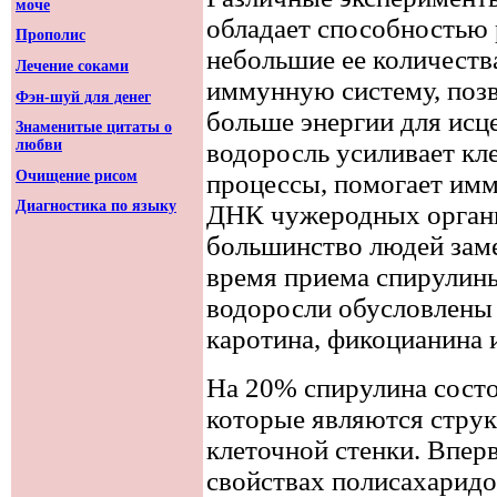
моче
обладает способностью 
Прополис
небольшие ее количеств
Лечение соками
иммунную систему, поз
Фэн-шуй для денег
больше энергии для исц
Знаменитые цитаты о
любви
водоросль усиливает к
Очищение рисом
процессы, помогает им
Диагностика по языку
ДНК чужеродных орган
большинство людей заме
время приема спирулины
водоросли обусловлены 
каротина, фикоцианина 
На 20% спирулина состои
которые являются стру
клеточной стенки. Впе
свойствах полисахаридо