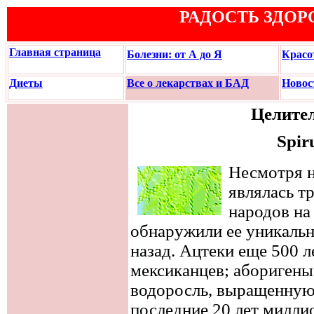
РАДОСТЬ ЗДОР
Главная страница
Болезни: от А до Я
Красо
Диеты
Все о лекарствах и БАД
Новос
Целите
Spiru
Несмотря н
являлась т
народов на
обнаружили ее уникальн
назад. Ацтеки еще 500 л
мексиканцев; аборигены
водоросль, выращенную 
последние 20 лет милл