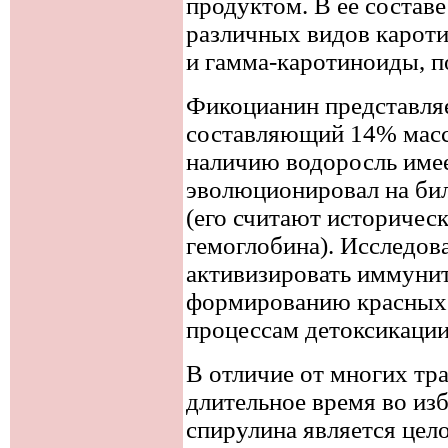
продуктом. В ее составе
различных видов каротин
и гамма-каротиноиды, п
Фикоцианин представляе
составляющий 14% масс
наличию водоросль имее
эволюционировал на бил
(его считают историче
гемоглобина). Исследова
активизировать иммунит
формированию красных 
процессам детоксикации
В отличие от многих тр
длительное время во из
спирулина является цел