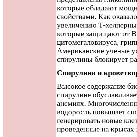
которые обладают мощ
свойствами. Как оказал
увеличению Т-хелперны
которые защищают от ВИ
цитомегаловируса, гриппа
Американские ученые ус
спирулины блокирует р
Спирулина и кроветво
Высокое содержание био
спирулине обуславливае
анемиях. Многочисленны
водоросль повышает сп
генерировать новые кле
проведенные на крысах 