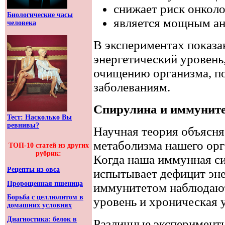
снижает риск онколо
Биологические часы
является мощным ан
человека
В экспериментах показа
энергетический уровень
очищению организма, п
заболеваниям.
Спирулина и иммуните
Тест: Насколько Вы
ревнивы?
Научная теория объясн
метаболизма нашего орг
ТОП-10 статей из других
рубрик:
Когда наша иммунная си
Рецепты из овса
испытывает дефицит эн
Пророщенная пшеница
иммунитетом наблюдают
Борьба с целлюлитом в
уровень и хроническая у
домашних условиях
Диагностика: белок в
Различные эксперименты