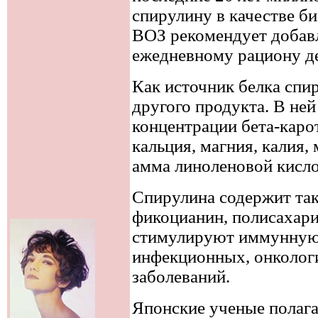
спирулину в качестве б
ВОЗ рекомендует добавл
ежедневному рациону де
Как источник белка спир
другого продукта. В не
концентрации бета-карот
кальция, магния, калия, 
амма линоленовой кисл
Спирулина содержит та
фикоцианин, полисахар
стимулируют иммунную 
инфекционных, онколог
заболеваний.
Японские ученые полага