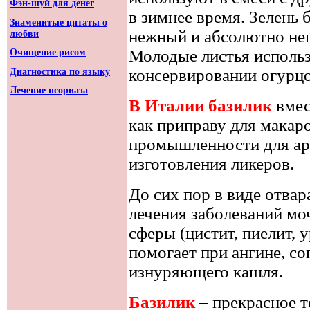
Фэн-шуй для денег
в зимнее время. Зелень 
Знаменитые цитаты о
нежный и абсолютно неп
любви
Молодые листья использ
Очищение рисом
консервировании огурцо
Диагностика по языку
Лечение псориаза
В Италии базилик
вмес
как приправу для макар
промышленности для ар
изготовления ликеров.
До сих пор в виде отвар
лечения заболеваний м
сферы (цистит, пиелит, 
помогает при ангине, 
изнуряющего кашля.
Базилик
– прекрасное 