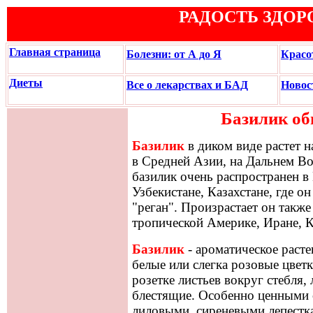
РАДОСТЬ ЗДОР
Главная страница
Болезни: от А до Я
Красо
Диеты
Все о лекарствах и БАД
Новос
Базилик об
Базилик
в диком виде растет н
в Средней Азии, на Дальнем Во
базилик очень распространен в
Узбекистане, Казахстане, где о
"реган". Произрастает он такж
тропической Америке, Иране, К
Базилик
- ароматическое расте
белые или слегка розовые цвет
розетке листьев вокруг стебля,
блестящие. Особенно ценными 
лиловыми, сиреневыми лепестк